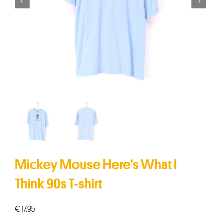


Mickey Mouse Here’s What I
Think 90s T-shirt
€
17,95