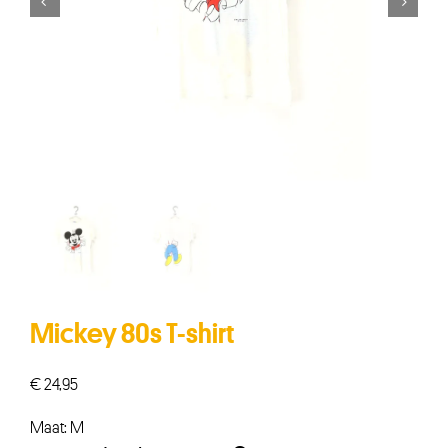


Mickey 80s T-shirt
€
24,95
Maat: M