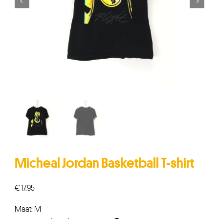


Micheal Jordan Basketball T-shirt
€
17,95
Maat: M