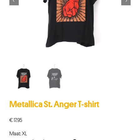


Metallica St. Anger T-shirt
€
17,95
Maat: XL