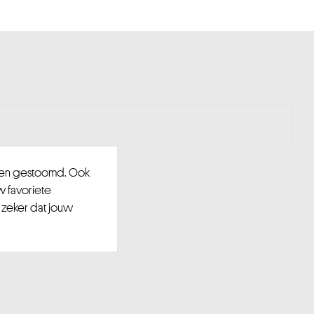
d en gestoomd. Ook
w favoriete
 zeker dat jouw