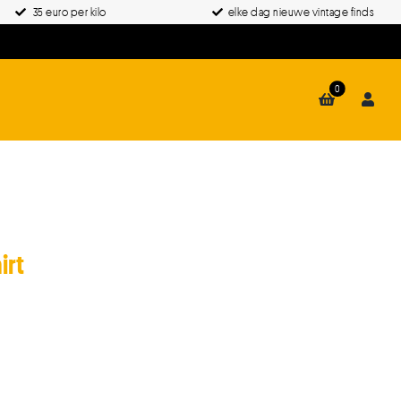
35 euro per kilo
elke dag nieuwe vintage finds
0
irt