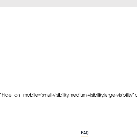
FRESH OFFERS IN YOUR INBOX
Weekly Newslette
de_on_mobile=”small-visibility,medium-visibility,large-visibility” cl
FAQ