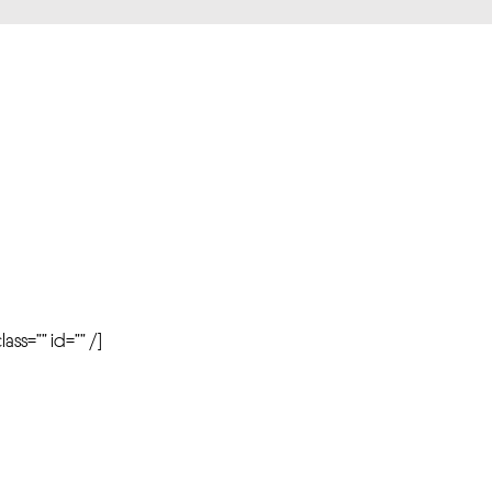
r
ass=”” id=”” /]