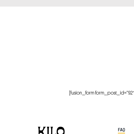
[fusion_form form_post_id=”92″ hi
FAQ