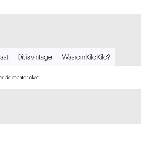
aat
Dit is vintage
Waarom Kilo Kilo?
r de rechter oksel.