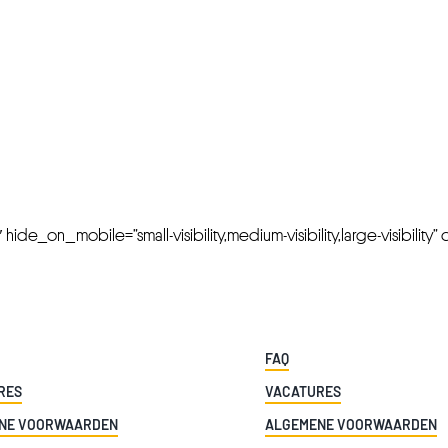
FRESH OFFERS IN YOUR INBOX
Weekly Newslette
de_on_mobile=”small-visibility,medium-visibility,large-visibility” cl
FAQ
RES
VACATURES
NE VOORWAARDEN
ALGEMENE VOORWAARDEN