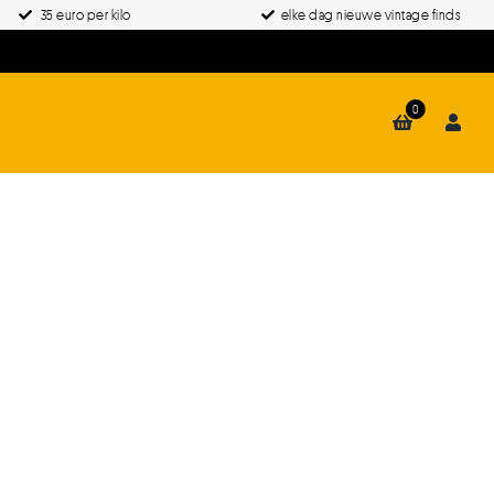
35 euro per kilo
elke dag nieuwe vintage finds
0