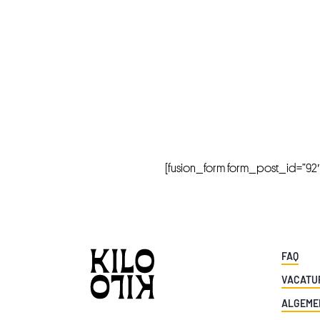
[fusion_form form_post_id=”92″ hi
FAQ
VACATU
ALGEME