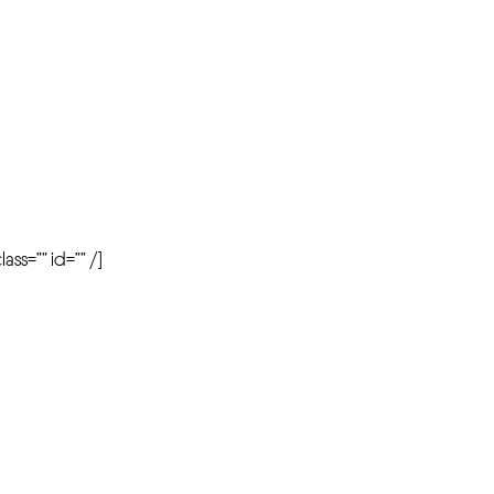
r
ass=”” id=”” /]