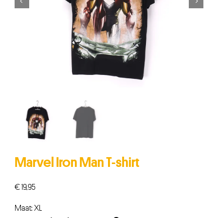


Marvel Iron Man T-shirt
€
19,95
Maat: XL