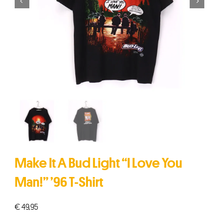


Make It A Bud Light “I Love You
Man!” ’96 T-Shirt
€
49,95