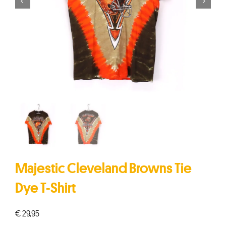


Majestic Cleveland Browns Tie
Dye T-Shirt
€
29,95