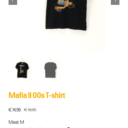


Mafia II 00s T-shirt
€
14,96
€
19,95
Oorspronkelijke
Huidige
prijs
prijs
Maat: M
was:
is: