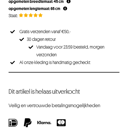
opgemeten breedtemaat: 45 cm
€19,95.
€14,96.
opgemeten lengtemaat: 65 cm
Gratis verzenden vanaf €50,-
30 dagen retour
Vandaag voor 23:59 besteld, morgen
verzonden
Al onze kleding is handmatig gecheckt
Dit artikel is helaas uitverkocht
Veilig en vertrouwde betalingsmogelijkheden