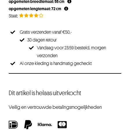
opgemeten breedtemaat: 55 cm
€17,95.
€13,46.
opgemeten lengtemaat: 72 cm
Gratis verzenden vanaf €50,-
30 dagen retour
Vandaag voor 23:59 besteld, morgen
verzonden
Al onze kleding is handmatig gecheckt
Dit artikel is helaas uitverkocht
Veilig en vertrouwde betalingsmogelijkheden