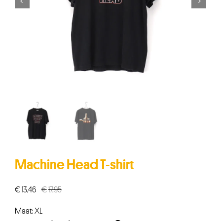


Machine Head T-shirt
€
13,46
€
17,95
Oorspronkelijke
Huidige
prijs
prijs
Maat: XL
was:
is: