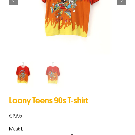


Loony Teens 90s T-shirt
€
19,95
Maat: L