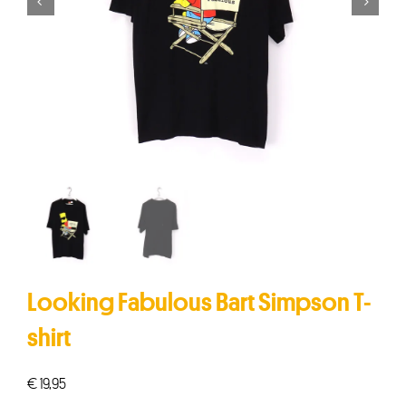


Looking Fabulous Bart Simpson T-
shirt
€
19,95