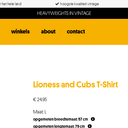
 het hele land
hoogste kwaliteit vintage
HEAVYWEIGHTS IN VINTAGE
winkels
about
contact
Lioness and Cubs T-Shirt
€
24,95
Maat: L
opgemeten breedtemaat: 57 cm
opgemeten lengtemaat: 79 cm