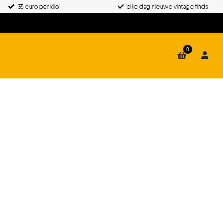
35 euro per kilo
elke dag nieuwe vintage finds
0