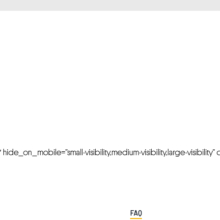
FRESH OFFERS IN YOUR INBOX
Weekly Newslette
de_on_mobile=”small-visibility,medium-visibility,large-visibility” cl
FAQ