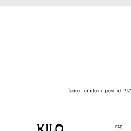
[fusion_form form_post_id=”92″ hi
FAQ