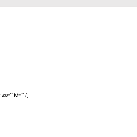
r
ass=”” id=”” /]