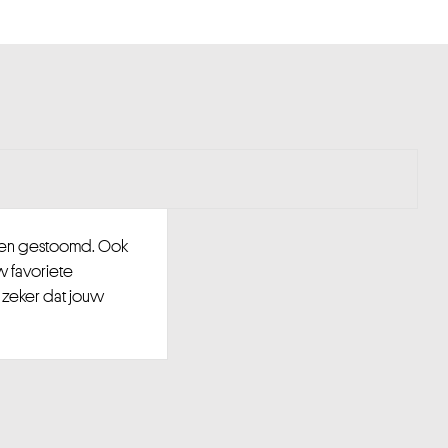
d en gestoomd. Ook
w favoriete
 zeker dat jouw