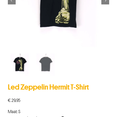


Led Zeppelin Hermit T-Shirt
€
29,95
Maat: S