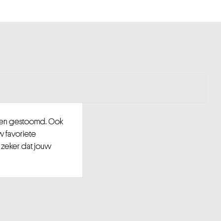
d en gestoomd. Ook
w favoriete
 zeker dat jouw