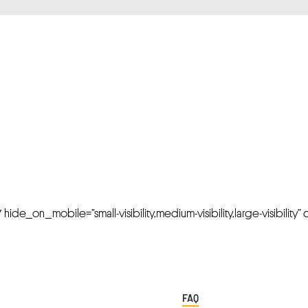
FRESH OFFERS IN YOUR INBOX
Weekly Newslette
de_on_mobile=”small-visibility,medium-visibility,large-visibility” cl
FAQ