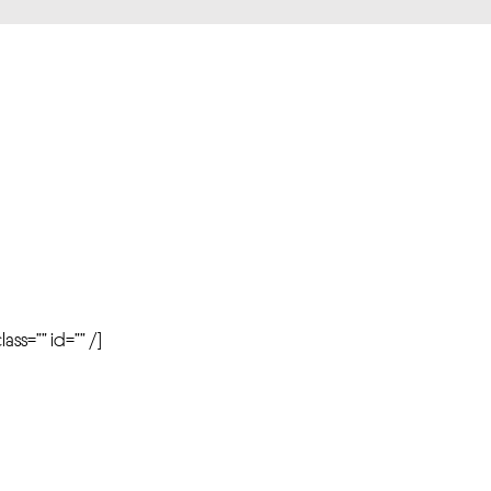
r
ass=”” id=”” /]