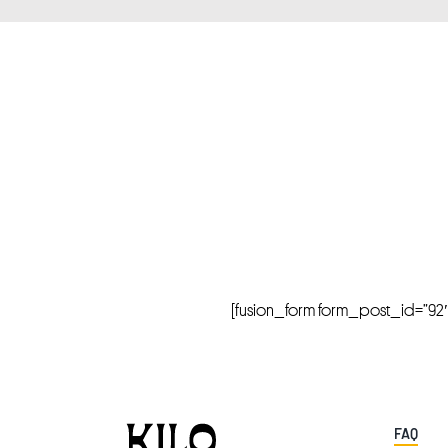
[fusion_form form_post_id=”92″ hi
FAQ