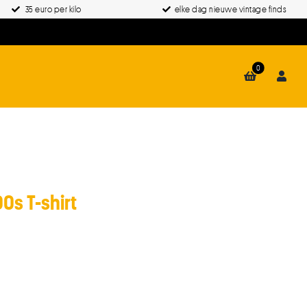
35 euro per kilo
elke dag nieuwe vintage finds
0
0s T-shirt