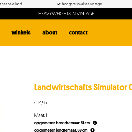
 het hele land
hoogste kwaliteit vintage
HEAVYWEIGHTS IN VINTAGE
winkels
about
contact
Landwirtschafts Simulator 0
€
14,95
Maat: L
opgemeten breedtemaat: 51 cm
opgemeten lengtemaat: 68 cm