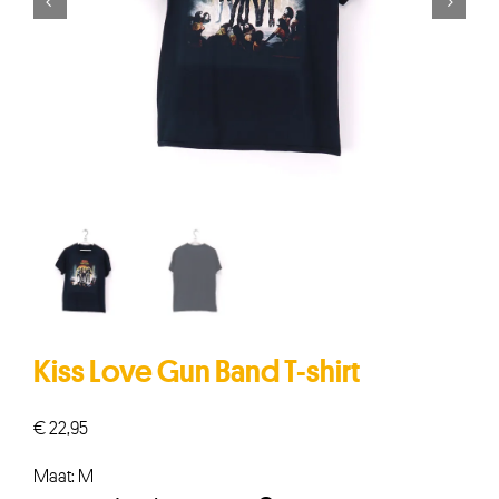


Kiss Love Gun Band T-shirt
€
22,95
Maat: M