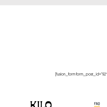
[fusion_form form_post_id=”92″ hi
FAQ