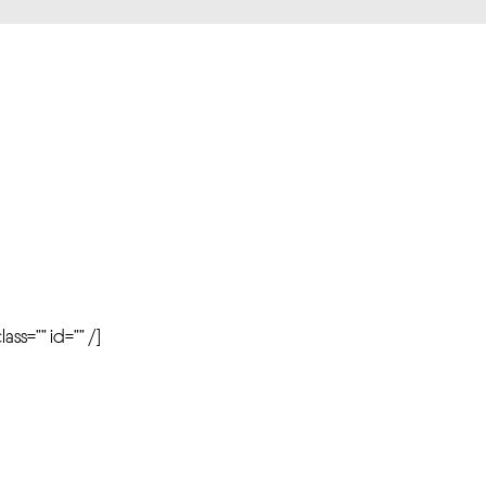
r
ass=”” id=”” /]