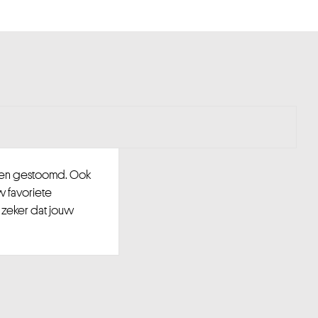
d en gestoomd. Ook
w favoriete
 zeker dat jouw