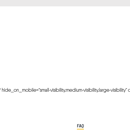
FRESH OFFERS IN YOUR INBOX
Weekly Newslette
de_on_mobile=”small-visibility,medium-visibility,large-visibility” cl
FAQ