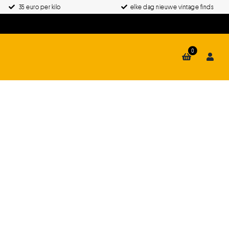
35 euro per kilo
elke dag nieuwe vintage finds
0