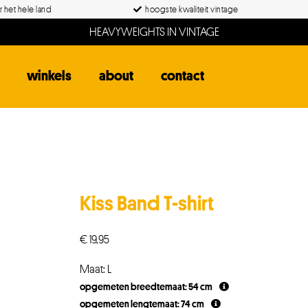
 het hele land
hoogste kwaliteit vintage
HEAVYWEIGHTS IN VINTAGE
winkels
about
contact
Kiss Band T-shirt
€
19,95
Maat: L
opgemeten breedtemaat: 54 cm
opgemeten lengtemaat: 74 cm