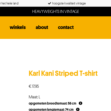
 het hele land
hoogste kwaliteit vintage
HEAVYWEIGHTS IN VINTAGE
winkels
about
contact
Karl Kani Striped T-shirt
€
17,95
Maat: L
opgemeten breedtemaat: 56 cm
opgemeten lengtemaat: 74 cm