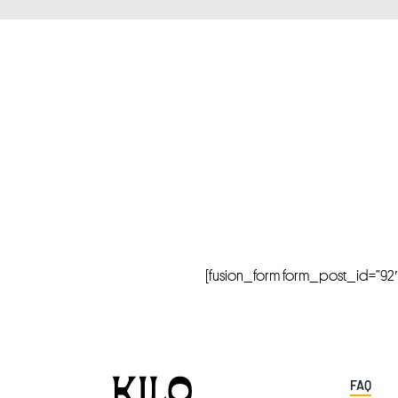
[fusion_form form_post_id=”92″ hi
FAQ