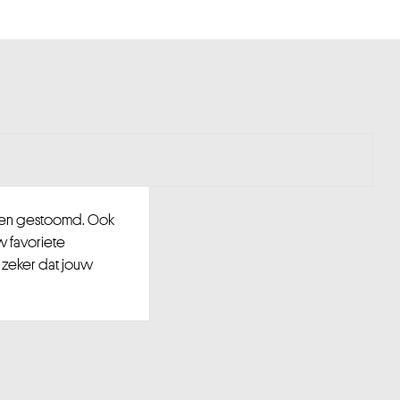
d en gestoomd. Ook
w favoriete
 zeker dat jouw