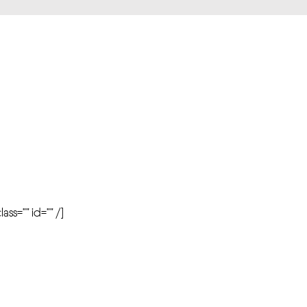
r
ass=”” id=”” /]