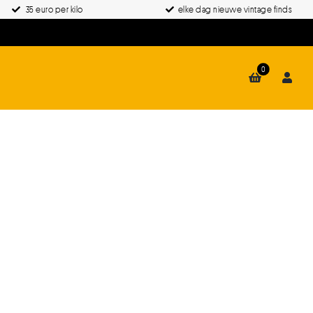
35 euro per kilo
elke dag nieuwe vintage finds
0