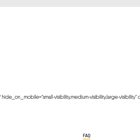
FRESH OFFERS IN YOUR INBOX
Weekly Newslette
de_on_mobile=”small-visibility,medium-visibility,large-visibility” cl
FAQ