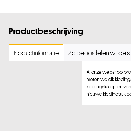
Productbeschrijving
Productinformatie
Zo beoordelen wij de st
Al onze webshop prod
meten we elk kledingst
kledingstuk op en ver
nieuwe kledingstuk ook