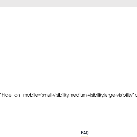
FRESH OFFERS IN YOUR INBOX
Weekly Newslette
de_on_mobile=”small-visibility,medium-visibility,large-visibility” cl
FAQ