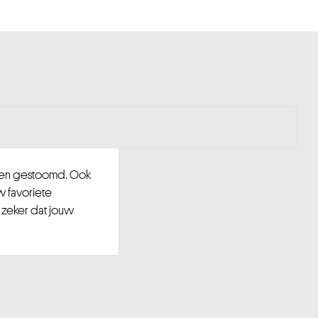
d en gestoomd. Ook
w favoriete
 zeker dat jouw