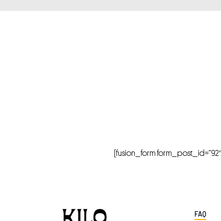
[fusion_form form_post_id=”92″ hi
FAQ