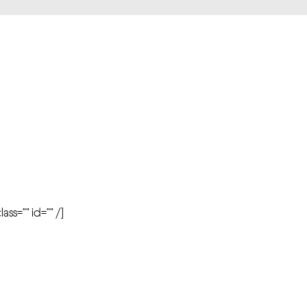
r
ass=”” id=”” /]