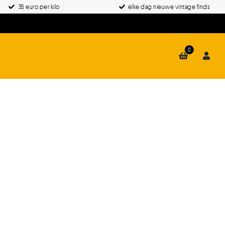
35 euro per kilo
elke dag nieuwe vintage finds
0