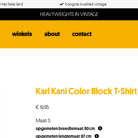
 het hele land
hoogste kwaliteit vintage
HEAVYWEIGHTS IN VINTAGE
winkels
about
contact
Karl Kani Color Block T-Shirt
€
19,95
Maat: S
opgemeten breedtemaat: 50 cm
opgemeten lengtemaat: 67 cm