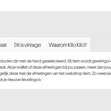
aat
Dit is vintage
Waarom Kilo Kilo?
ucten zijn met de hand geselecteerd. Elk item wordt gereinig
uk. Als je twijfelt of deze afmetingen bij jou passen, meet dan jou
gelijk deze met de afmetingen van het webshop item. Zo weet je
 je nieuwe lievelings is