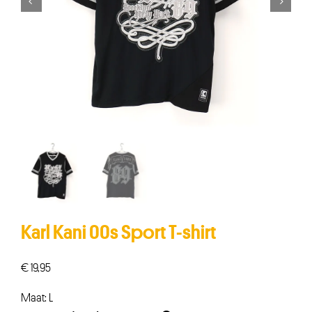


Karl Kani 00s Sport T-shirt
€
19,95
Maat: L