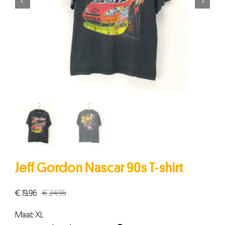


Jeff Gordon Nascar 90s T-shirt
€
19,96
€
24,95
Oorspronkelijke
Huidige
prijs
prijs
Maat: XL
was:
is: