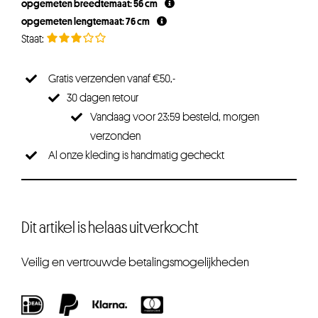
opgemeten breedtemaat: 56 cm
€24,95.
€19,96.
opgemeten lengtemaat: 76 cm
Gratis verzenden vanaf €50,-
30 dagen retour
Vandaag voor 23:59 besteld, morgen
verzonden
Al onze kleding is handmatig gecheckt
Dit artikel is helaas uitverkocht
Veilig en vertrouwde betalingsmogelijkheden