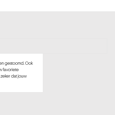
d en gestoomd. Ook
w favoriete
 zeker dat jouw