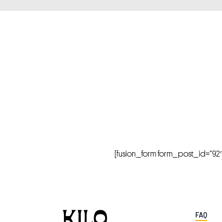
[fusion_form form_post_id=”92″ hi
FAQ