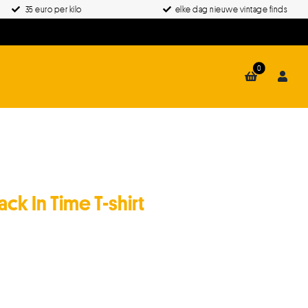
35 euro per kilo
elke dag nieuwe vintage finds
0
k In Time T-shirt