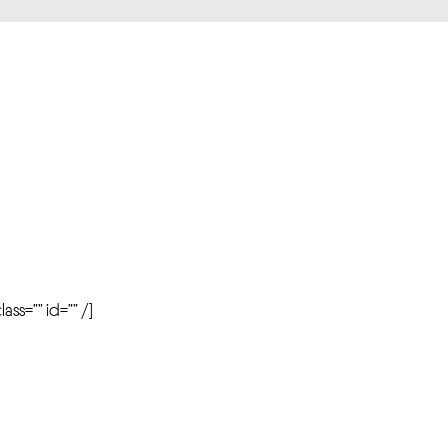
r
ass=”” id=”” /]