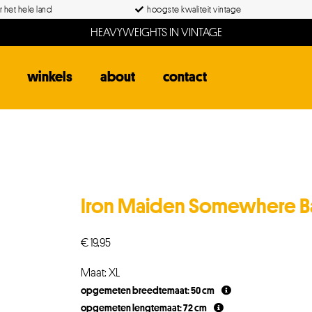
 het hele land
hoogste kwaliteit vintage
HEAVYWEIGHTS IN VINTAGE
winkels
about
contact
Iron Maiden Somewhere Bac
€
19,95
Maat: XL
opgemeten breedtemaat: 50 cm
opgemeten lengtemaat: 72 cm