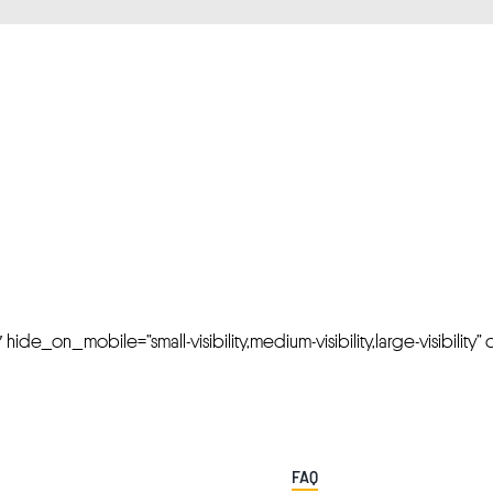
FRESH OFFERS IN YOUR INBOX
Weekly Newslette
de_on_mobile=”small-visibility,medium-visibility,large-visibility” cl
FAQ