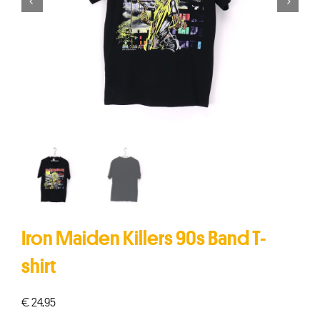


Iron Maiden Killers 90s Band T-
shirt
€
24,95