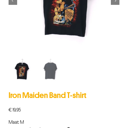


Iron Maiden Band T-shirt
€
19,95
Maat: M