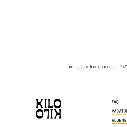
[fusion_form form_post_id=”92″ hi
FAQ
VACATU
ALGEME