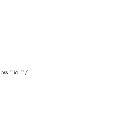
r
ass=”” id=”” /]