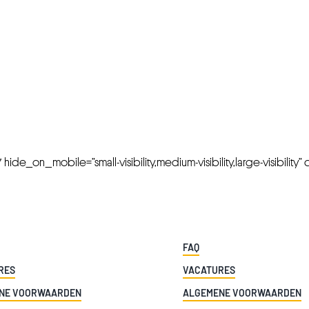
FRESH OFFERS IN YOUR INBOX
Weekly Newslette
de_on_mobile=”small-visibility,medium-visibility,large-visibility” cl
FAQ
RES
VACATURES
NE VOORWAARDEN
ALGEMENE VOORWAARDEN