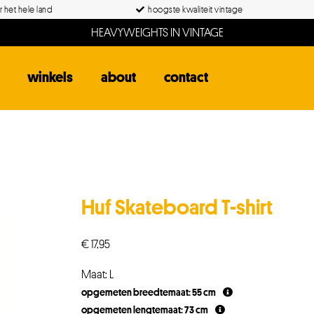
 het hele land
hoogste kwaliteit vintage
HEAVYWEIGHTS IN VINTAGE
winkels
about
contact
Huf Skateboard T-shirt
€
17,95
Maat: L
opgemeten breedtemaat: 55 cm
opgemeten lengtemaat: 73 cm