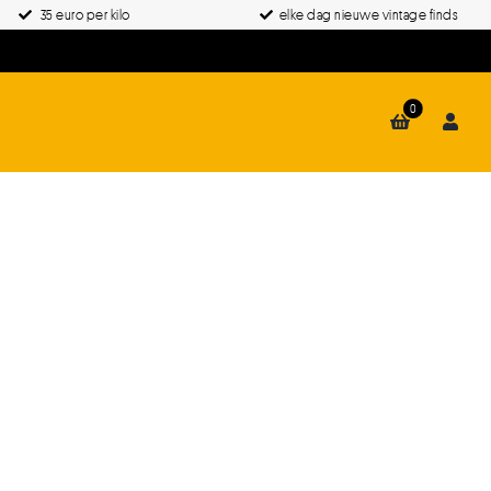
35 euro per kilo
elke dag nieuwe vintage finds
0