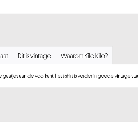
aat
Dit is vintage
Waarom Kilo Kilo?
 gaatjes aan de voorkant, het t-shirt is verder in goede vintage staa