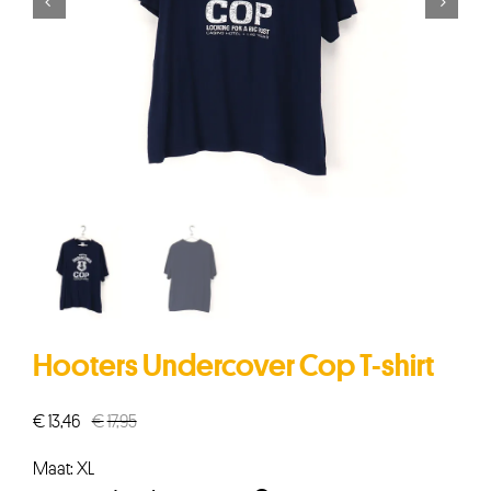


Hooters Undercover Cop T-shirt
€
13,46
€
17,95
Oorspronkelijke
Huidige
prijs
prijs
Maat: XL
was:
is: