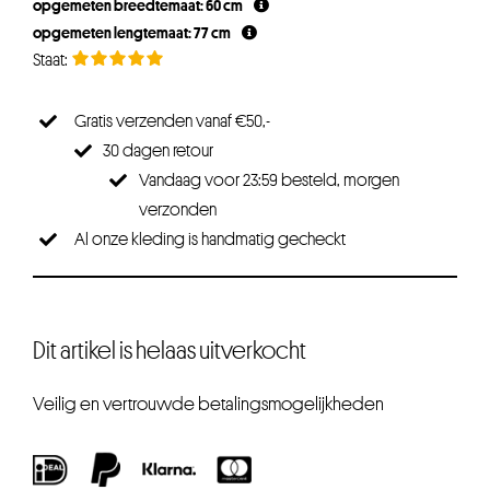
opgemeten breedtemaat: 60 cm
€17,95.
€13,46.
opgemeten lengtemaat: 77 cm
Gratis verzenden vanaf €50,-
30 dagen retour
Vandaag voor 23:59 besteld, morgen
verzonden
Al onze kleding is handmatig gecheckt
Dit artikel is helaas uitverkocht
Veilig en vertrouwde betalingsmogelijkheden