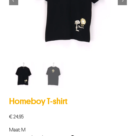


Homeboy T-shirt
€
24,95
Maat: M