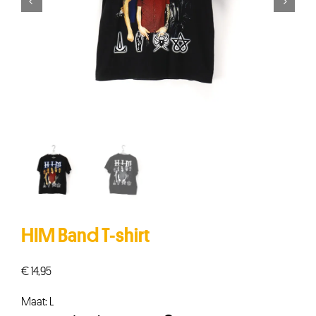


HIM Band T-shirt
€
14,95
Maat: L