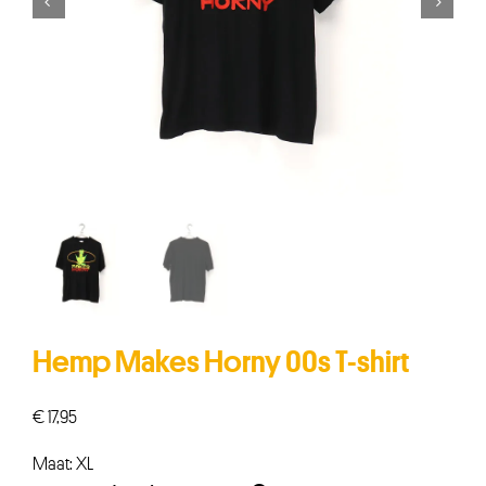


Hemp Makes Horny 00s T-shirt
€
17,95
Maat: XL