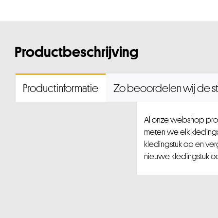
Productbeschrijving
Productinformatie
Zo beoordelen wij de st
Al onze webshop prod
meten we elk kledingst
kledingstuk op en ver
nieuwe kledingstuk ook