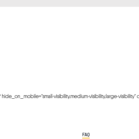
FRESH OFFERS IN YOUR INBOX
Weekly Newslette
de_on_mobile=”small-visibility,medium-visibility,large-visibility” cl
FAQ