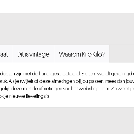
aat
Dit is vintage
Waarom Kilo Kilo?
ucten zijn met de hand geselecteerd. Elk item wordt gereinig
uk. Als je twijfelt of deze afmetingen bij jou passen, meet dan jou
gelijk deze met de afmetingen van het webshop item. Zo weet je
 je nieuwe lievelings is