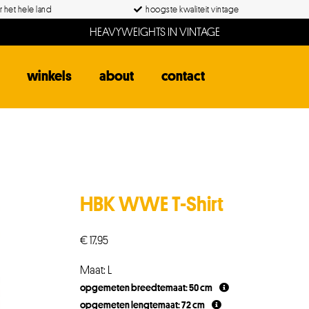
 het hele land
hoogste kwaliteit vintage
HEAVYWEIGHTS IN VINTAGE
winkels
about
contact
HBK WWE T-Shirt
€
17,95
Maat: L
opgemeten breedtemaat: 50 cm
opgemeten lengtemaat: 72 cm