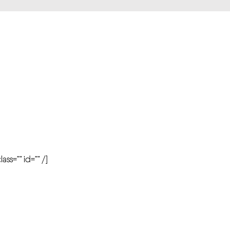
r
ass=”” id=”” /]