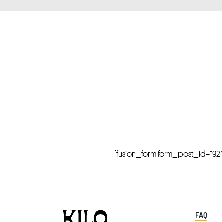
[fusion_form form_post_id=”92″ hi
FAQ