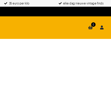
35 euro per kilo
elke dag nieuwe vintage finds
0