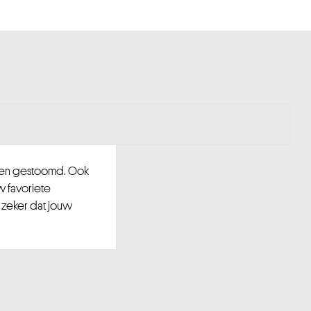
d en gestoomd. Ook
w favoriete
 zeker dat jouw