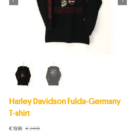


Harley Davidson Fulda-Germany
T-shirt
€
19,96
€
24,95
Oorspronkelijke
Huidige