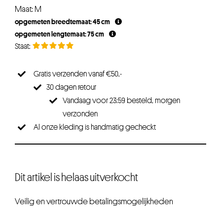
prijs
prijs
Maat: M
was:
is:
opgemeten breedtemaat: 45 cm
€24,95.
€19,96.
opgemeten lengtemaat: 75 cm
Gratis verzenden vanaf €50,-
30 dagen retour
Vandaag voor 23:59 besteld, morgen
verzonden
Al onze kleding is handmatig gecheckt
Dit artikel is helaas uitverkocht
Veilig en vertrouwde betalingsmogelijkheden