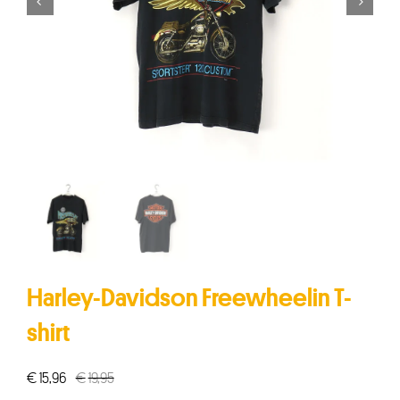


Harley-Davidson Freewheelin T-
shirt
€
15,96
€
19,95
Oorspronkelijke
Huidige