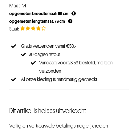
prijs
prijs
Maat: M
was:
is:
opgemeten breedtemaat: 55 cm
€19,95.
€15,96.
opgemeten lengtemaat: 73 cm
Gratis verzenden vanaf €50,-
30 dagen retour
Vandaag voor 23:59 besteld, morgen
verzonden
Al onze kleding is handmatig gecheckt
Dit artikel is helaas uitverkocht
Veilig en vertrouwde betalingsmogelijkheden