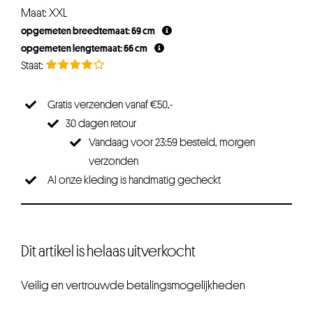
prijs
prijs
Maat: XXL
was:
is:
opgemeten breedtemaat: 69 cm
€24,95.
€19,96.
opgemeten lengtemaat: 66 cm
Gratis verzenden vanaf €50,-
30 dagen retour
Vandaag voor 23:59 besteld, morgen
verzonden
Al onze kleding is handmatig gecheckt
Dit artikel is helaas uitverkocht
Veilig en vertrouwde betalingsmogelijkheden