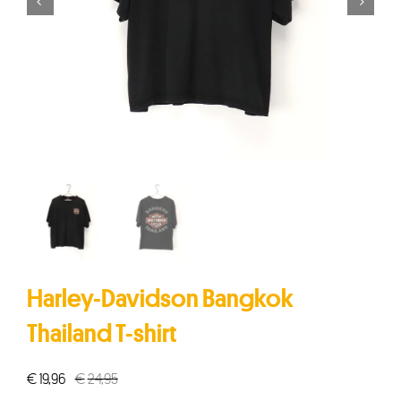


Harley-Davidson Bangkok
Thailand T-shirt
€
19,96
€
24,95
Oorspronkelijke
Huidige