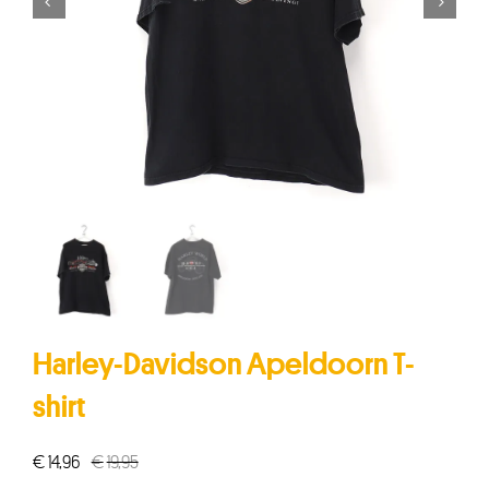


Harley-Davidson Apeldoorn T-
shirt
€
14,96
€
19,95
Oorspronkelijke
Huidige