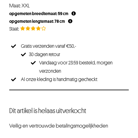
prijs
prijs
Maat: XXL
was:
is:
opgemeten breedtemaat: 59 cm
€19,95.
€14,96.
opgemeten lengtemaat: 78 cm
Gratis verzenden vanaf €50,-
30 dagen retour
Vandaag voor 23:59 besteld, morgen
verzonden
Al onze kleding is handmatig gecheckt
Dit artikel is helaas uitverkocht
Veilig en vertrouwde betalingsmogelijkheden