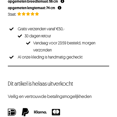
opgemeten breedtemaat: 56 cm
€19,95.
€15,96.
opgemeten lengtemaat: 74 cm
Gratis verzenden vanaf €50,-
30 dagen retour
Vandaag voor 23:59 besteld, morgen
verzonden
Al onze kleding is handmatig gecheckt
Dit artikel is helaas uitverkocht
Veilig en vertrouwde betalingsmogelijkheden