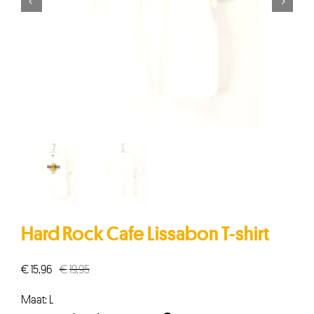


Hard Rock Cafe Lissabon T-shirt
€
15,96
€
19,95
Oorspronkelijke
Huidige
prijs
prijs
Maat: L
was:
is: