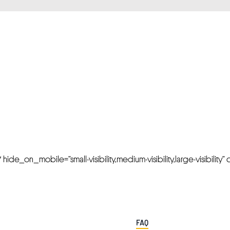
FRESH OFFERS IN YOUR INBOX
Weekly Newslette
de_on_mobile=”small-visibility,medium-visibility,large-visibility” cl
FAQ