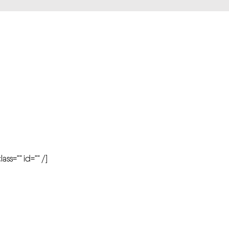
r
ass=”” id=”” /]