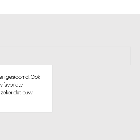
d en gestoomd. Ook
w favoriete
 zeker dat jouw