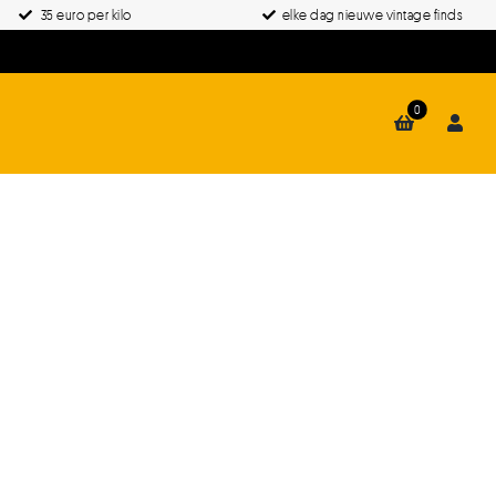
35 euro per kilo
elke dag nieuwe vintage finds
0