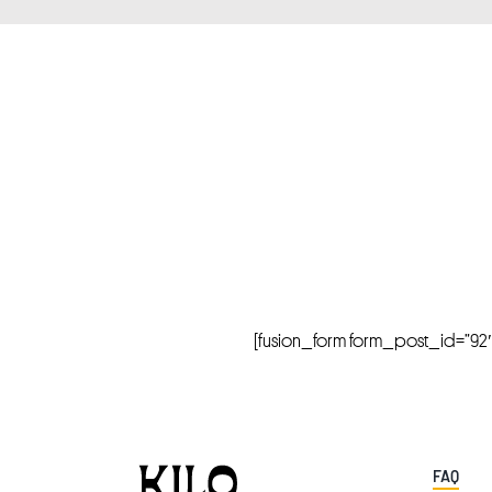
[fusion_form form_post_id=”92″ hi
FAQ