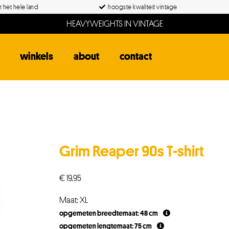
 het hele land
hoogste kwaliteit vintage
HEAVYWEIGHTS IN VINTAGE
winkels
about
contact
Grim Reaper 90s T-shirt
€
19,95
Maat: XL
opgemeten breedtemaat: 48 cm
opgemeten lengtemaat: 75 cm