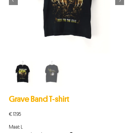


Grave Band T-shirt
€
17,95
Maat: L