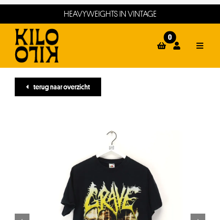
Ga
HEAVYWEIGHTS IN VINTAGE
naar
inhoud
0
Toggle
Naviga
home
terug naar overzicht
webshop
events
winkels
about
contact