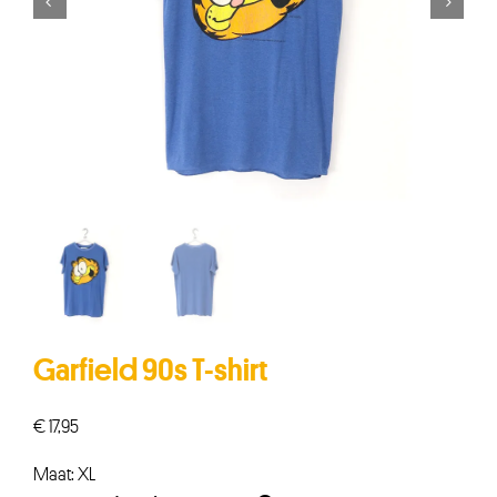


Garfield 90s T-shirt
€
17,95
Maat: XL