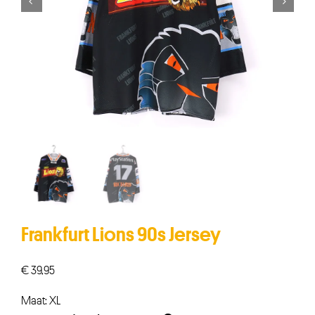


Frankfurt Lions 90s Jersey
€
39,95
Maat: XL