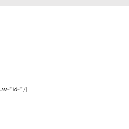
r
ass=”” id=”” /]