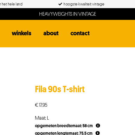
 het hele land
hoogste kwaliteit vintage
HEAVYWEIGHTS IN VINTAGE
winkels
about
contact
Fila 90s T-shirt
€
17,95
Maat: L
opgemeten breedtemaat: 58 cm
opgemeten lengtemaat: 75.5 cm