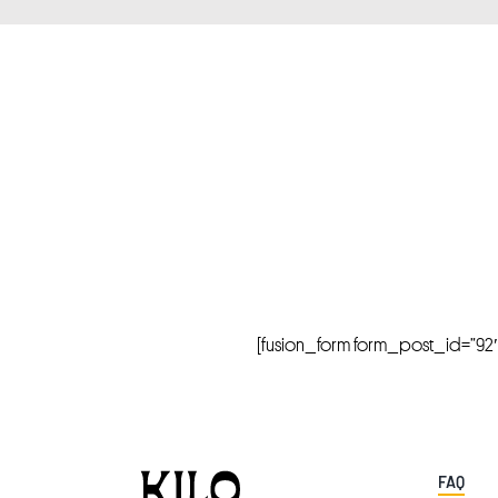
[fusion_form form_post_id=”92″ hi
FAQ