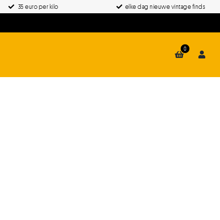
35 euro per kilo
elke dag nieuwe vintage finds
0