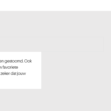
d en gestoomd. Ook
w favoriete
 zeker dat jouw