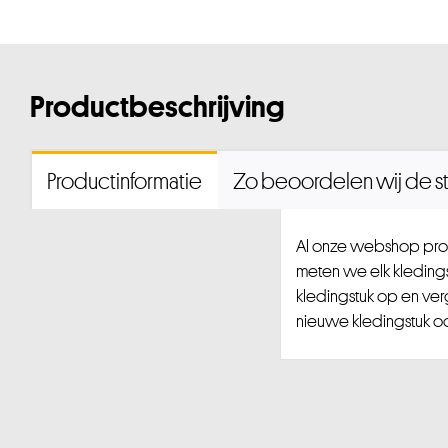
Productbeschrijving
Productinformatie
Zo beoordelen wij de st
Al onze webshop prod
meten we elk kledingst
kledingstuk op en ver
nieuwe kledingstuk ook