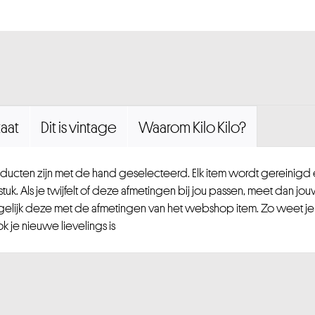
aat
Dit is vintage
Waarom Kilo Kilo?
ucten zijn met de hand geselecteerd. Elk item wordt gereinig
uk. Als je twijfelt of deze afmetingen bij jou passen, meet dan jou
gelijk deze met de afmetingen van het webshop item. Zo weet je
 je nieuwe lievelings is