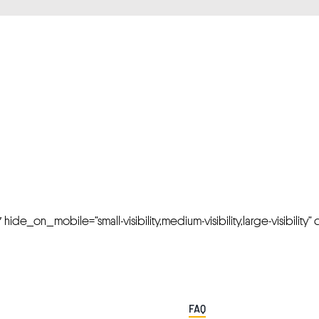
FRESH OFFERS IN YOUR INBOX
Weekly Newslette
de_on_mobile=”small-visibility,medium-visibility,large-visibility” cl
FAQ