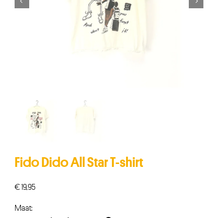


Fido Dido All Star T-shirt
€
19,95
Maat: