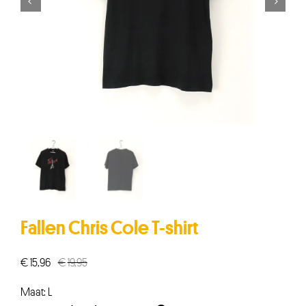


Fallen Chris Cole T-shirt
€
15,96
€
19,95
Oorspronkelijke
Huidige
prijs
prijs
Maat: L
was:
is: