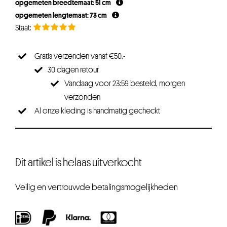
opgemeten breedtemaat: 51 cm
€19,95.
€15,96.
opgemeten lengtemaat: 73 cm
Gratis verzenden vanaf €50,-
30 dagen retour
Vandaag voor 23:59 besteld, morgen
verzonden
Al onze kleding is handmatig gecheckt
Dit artikel is helaas uitverkocht
Veilig en vertrouwde betalingsmogelijkheden