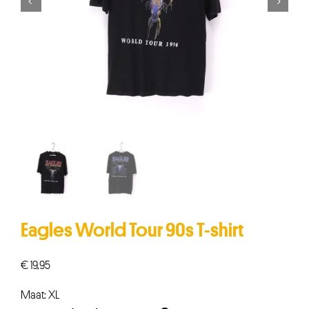


Eagles World Tour 90s T-shirt
€
19,95
Maat: XL