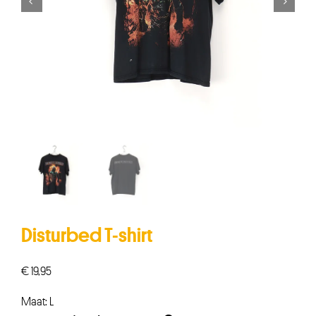


Disturbed T-shirt
€
19,95
Maat: L