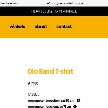
 het hele land
hoogste kwaliteit vintage
HEAVYWEIGHTS IN VINTAGE
winkels
about
contact
Dio Band T-shirt
€
17,95
Maat: L
opgemeten breedtemaat: 52 cm
opgemeten lengtemaat: 71 cm