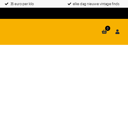
35 euro per kilo
elke dag nieuwe vintage finds
0