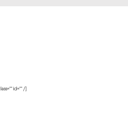
r
ass=”” id=”” /]