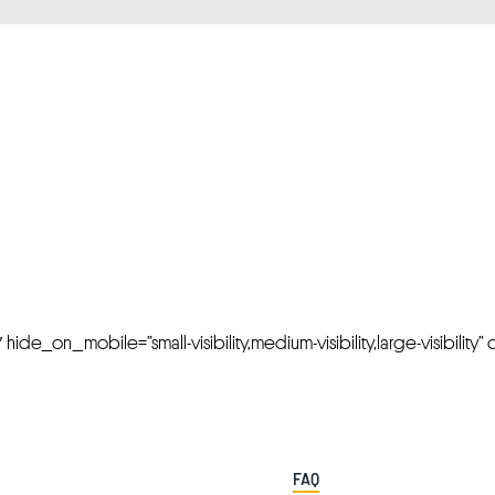
FRESH OFFERS IN YOUR INBOX
Weekly Newslette
de_on_mobile=”small-visibility,medium-visibility,large-visibility” cl
FAQ