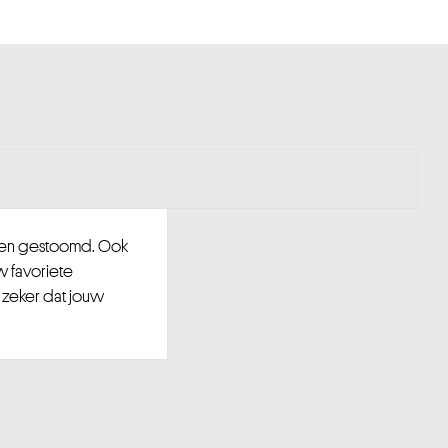
d en gestoomd. Ook
w favoriete
 zeker dat jouw