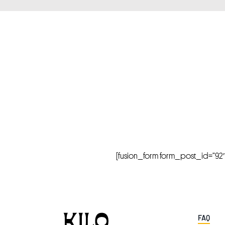
[fusion_form form_post_id=”92″ hi
FAQ