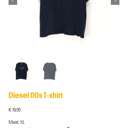


Diesel 00s T-shirt
€
19,95
Maat: XL