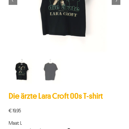


Die ärzte Lara Croft 00s T-shirt
€
19,95
Maat: L