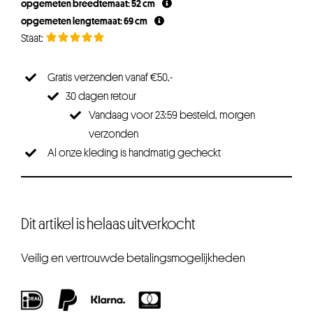
opgemeten breedtemaat: 52 cm
€19,95.
€15,96.
opgemeten lengtemaat: 69 cm
Gratis verzenden vanaf €50,-
30 dagen retour
Vandaag voor 23:59 besteld, morgen
verzonden
Al onze kleding is handmatig gecheckt
Dit artikel is helaas uitverkocht
Veilig en vertrouwde betalingsmogelijkheden