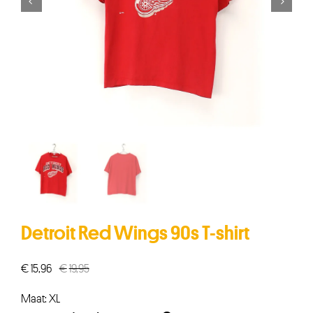


Detroit Red Wings 90s T-shirt
€
15,96
€
19,95
Oorspronkelijke
Huidige
prijs
prijs
Maat: XL
was:
is: