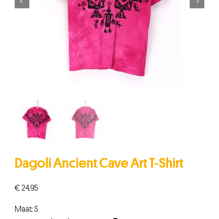


Dagoli Ancient Cave Art T-Shirt
€
24,95
Maat: S